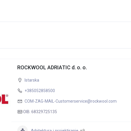
ROCKWOOL ADRIATIC d. o. o.
Istarska
+385052858500
COM-ZAG-MAIL-Customerservice@rockwool.com
OIB: 68329725135
Arhitektura i projektiranje
+9