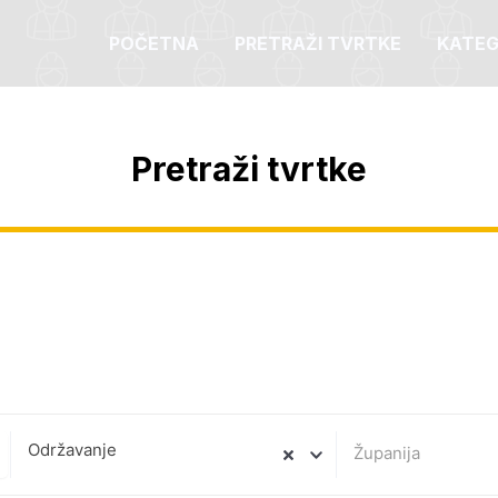
POČETNA
PRETRAŽI TVRTKE
KATEG
Pretraži tvrtke
Održavanje
Županija