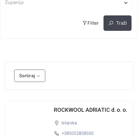
Županija
Filter
Traži
Sortiraj
ROCKWOOL ADRIATIC d. o. o.
Istarska
+385052858500