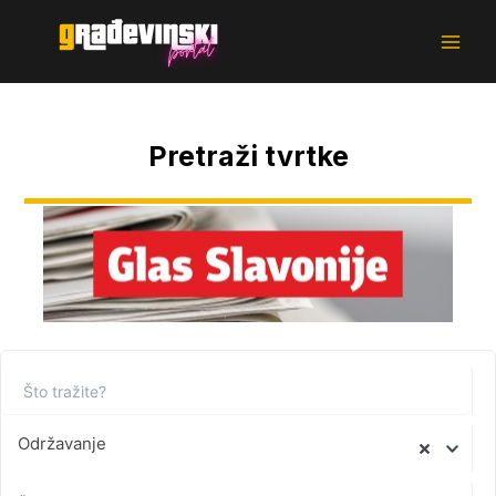
Skoči
Main
na
Men
sadržaj
Pretraži tvrtke
Održavanje