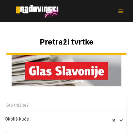
Skoči
Main
na
Men
sadržaj
Pretraži tvrtke
Okoliš kuće